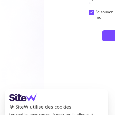
Se souveni
moi
Email

Mot de passe

Numéro de téléphone 

J'accepte les
Condit

Je souhaite recevo
🍪 SiteW utilise des cookies
SiteW.
Les cookies nous servent à mesurer l'audience, à