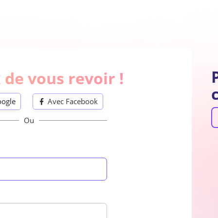
Déjà inscrit ? Se
de vous revoir !
connecter
oogle
Avec Facebook

Se connecter
Ou
oogle
Avec Facebook
