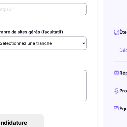
mbre de sites gérés (facultatif)
Ête

Le p
lign
Déc
Ré

Notr
Pro

Rejo
Équ

Un i
ndidature