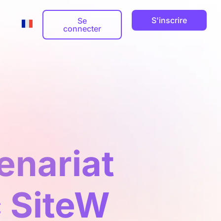
S'inscrire
Se
connecter
Adresse email professionnelle
Guides



Nom de domaine


ts

enariat
 SiteW