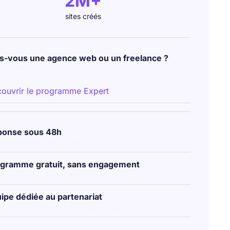
2M+
sites créés
s-vous une agence web ou un freelance ?
rogramme Expert SiteW est fait pour vous : inscrivez-vous en
e, sans candidature.
ouvrir le programme Expert
ponse sous 48h
e équipe étudie chaque candidature personnellement.
gramme gratuit, sans engagement
ignez sans aucun engagement financier.
ipe dédiée au partenariat
nterlocuteur unique tout au long de votre parcours.