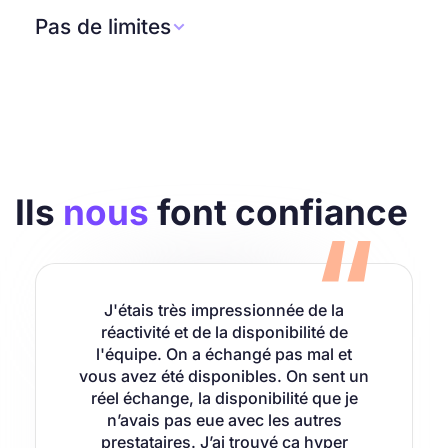
En réservant votre adresse mail, le nom de
d’un service au bout du monde pour parler à la
domaine associé est compris.
Pas de limites
terre entière. Un outil et une équipe 100%

Simple, efficace et inclus avec votre adresse mail
française.
Besoin de plus de stockage, pas de problème.
professionnelle.
Besoin de plus d’adresses mail, pas de problème.
Choisissez le stockage dont vous avez besoin
(250 Mo, 5 Go) et le nombre d’adresses mail que
vous voulez. Tout est évolutif à tout moment.
Chez SiteW, pas de problème, que des solutions.
Ils
nous
font confiance
J'étais très impressionnée de la
réactivité et de la disponibilité de
l'équipe. On a échangé pas mal et
vous avez été disponibles. On sent un
réel échange, la disponibilité que je
n’avais pas eue avec les autres
prestataires. J’ai trouvé ça hyper