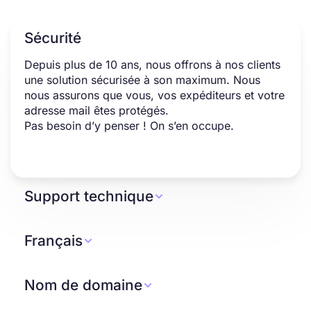
Sécurité
Depuis plus de 10 ans, nous offrons à nos clients
une solution sécurisée à son maximum. Nous
nous assurons que vous, vos expéditeurs et votre
adresse mail êtes protégés.
Pas besoin d’y penser ! On s’en occupe.
Support technique

En cas de problème, nous vous aidons.
Disponible, à votre écoute et 100 % transparent,
Français

on vous accompagne pour créer votre adresse
Faites le choix d’une solution, d’une équipe et d’un
mail professionnelle et plus encore.
hébergement français. Nous avons fait du Made
Nom de domaine
Une équipe humaine et dévouée pour vous

in France une valeur phare de SiteW. Plus besoin
accompagner.