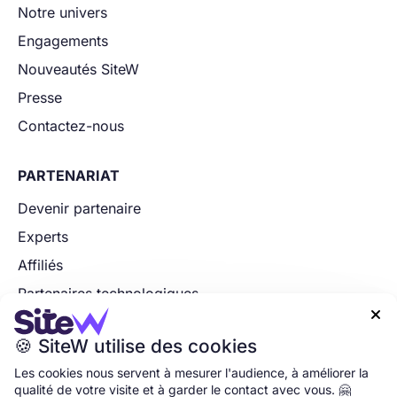
Notre univers
Engagements
Nouveautés SiteW
Presse
Contactez-nous
PARTENARIAT
Devenir partenaire
Experts
Affiliés
Partenaires technologiques

Postulez maintenant
🍪 SiteW utilise des cookies
Les cookies nous servent à mesurer l'audience, à améliorer la
Accueil
•
Gestion des cookies
•
Mentions légales
•
CGU
•
qualité de votre visite et à garder le contact avec vous. 🤗