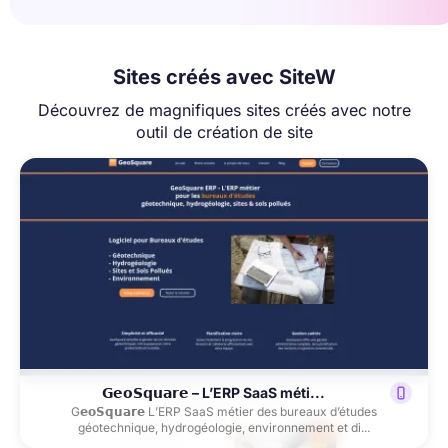
Sites créés avec SiteW
Découvrez de magnifiques sites créés avec notre
outil de création de site
𝗚𝗲𝗼𝗦𝗾𝘂𝗮𝗿𝗲 – L’ERP SaaS méti...
G𝗲𝗼𝗦𝗾𝘂𝗮𝗿𝗲 L’ERP SaaS métier des bureaux d’études
géotechnique, hydrogéologie, environnement et di...