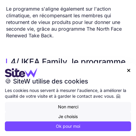
Le programme s'aligne également sur l'action
climatique, en récompensant les membres qui
retournent de vieux produits pour leur donner une
seconde vie, grâce au programme The North Face
Renewed Take Back.
4/ IKEA Family, le programme
de fidélisation le plus ancien

🍪 SiteW utilise des cookies
IKEA Family est un programme de fidélisation gratuit
Les cookies nous servent à mesurer l'audience, à améliorer la
basé sur des avantages. Il est très
ancien
, puisqu'il a
qualité de votre visite et à garder le contact avec vous. 🤗
été créé en 1984. Il ne récompense pas les clients en
fonction de leurs dépenses, mais leur propose une
Non merci
série de
remises intéressantes, d'expériences
Je choisis
exclusives et d'avantages gratuits
pour les
membres.
Ok pour moi