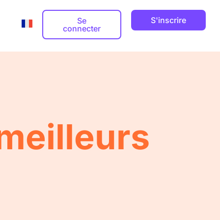
S'inscrire
Se
connecter
Adresse email professionnelle
Guides



meilleurs
Nom de domaine


ts
