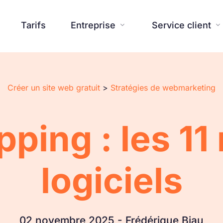
Tarifs
Entreprise
Service client


Créer un site web gratuit
>
Stratégies de webmarketing
Site Web
Blog
Assistante IA
Centre d'aide



Avis
À propos
Presse



ping : les 11 
Templates
Contactez-nous
Outils supplémentaires
FAQ



Réalisations
Nouveautés SiteW
Engagemen


Fonctionnalités

logiciels
02 novembre 2025 - Frédérique Biau