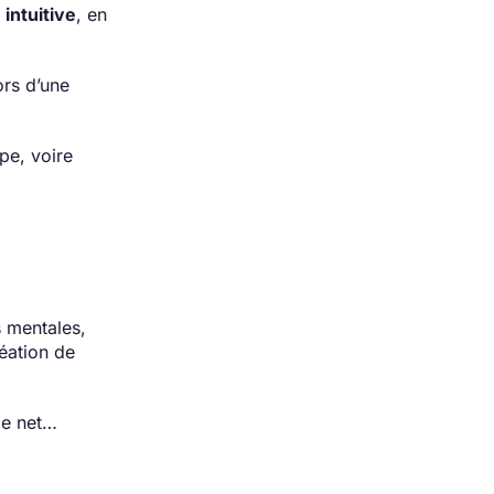
s
intuitive
, en
ors d’une
pe, voire
s mentales,
éation de
le net…