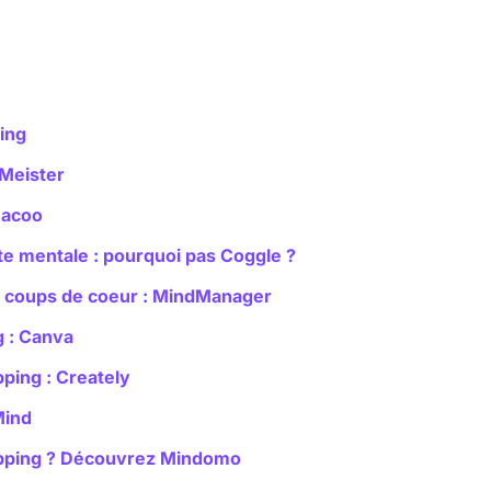
ing
 Meister
Cacoo
rte mentale : pourquoi pas Coggle ?
s coups de coeur : MindManager
ng : Canva
pping : Creately
Mind
mapping ? Découvrez Mindomo