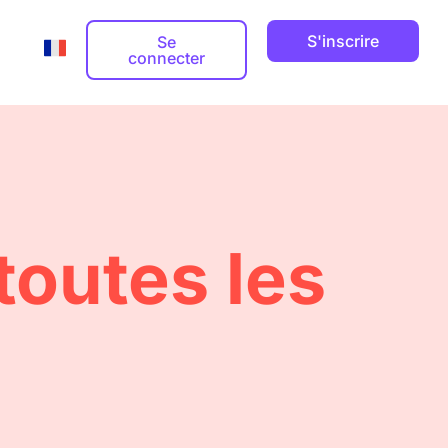
S'inscrire
Se
connecter
Adresse email professionnelle
Guides



toutes les
Nom de domaine


ts
