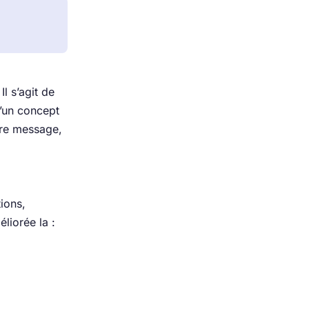
l s’agit de
d’un concept
tre message,
tions,
liorée la :