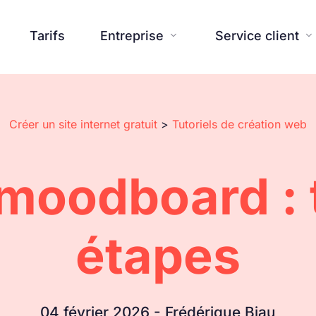
Tarifs
Entreprise
Service client


Créer un site internet gratuit
>
Tutoriels de création web
Site Web
Blog
Assistante IA
Centre d'aide



Avis
À propos
Presse



moodboard : 
Templates
Contactez-nous
Outils supplémentaires
FAQ



Réalisations
Nouveautés SiteW
Engagemen


Fonctionnalités

étapes
04 février 2026 - Frédérique Biau