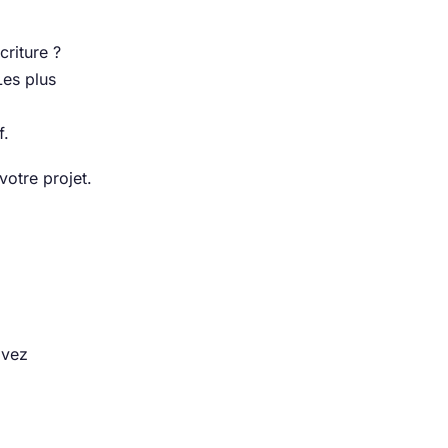
criture ?
Les plus
f.
otre projet.
avez