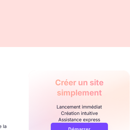
Créer un site
simplement
Lancement immédiat
Création intuitive
Assistance express
 la
Démarrer