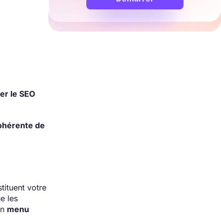
er le SEO
ohérente de
tituent votre
ue les
un
menu