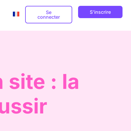
S'inscrire
Se
connecter
Adresse email professionnelle
Guides



ite : la
Nom de domaine


ts

éussir