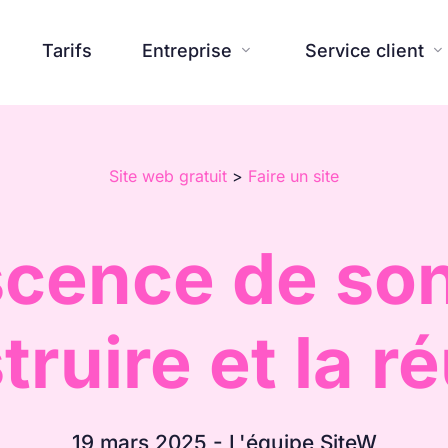
Tarifs
Entreprise
Service client


Site web gratuit
>
Faire un site
Site Web
Blog
Assistante IA
Centre d'aide



Avis
À propos
Presse



cence de son s
Templates
Contactez-nous
Outils supplémentaires
FAQ



Réalisations
Nouveautés SiteW
Engagemen


Fonctionnalités

ruire et la r
19 mars 2025 - L'équipe SiteW