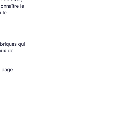
connaître le
 le
briques qui
aux de
e page.