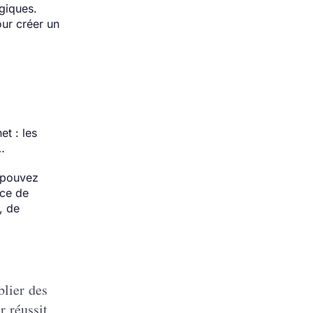
ogiques.
our créer un
et : les
…
s pouvez
ace de
, de
blier des
r réussit