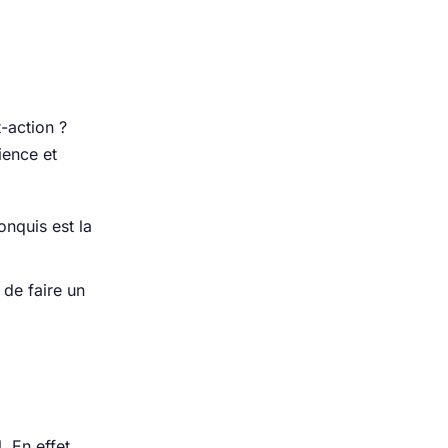
-action ?
ience et
onquis est la
 de faire un
. En effet,