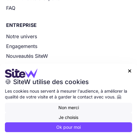
FAQ
ENTREPRISE
Notre univers
Engagements
Nouveautés SiteW
Presse

Contactez-nous
🍪 SiteW utilise des cookies
Les cookies nous servent à mesurer l'audience, à améliorer la
PARTENARIAT
qualité de votre visite et à garder le contact avec vous. 🤗
Devenir partenaire
Non merci
Experts
Je choisis
Affiliés
Ok pour moi
Partenaires technologiques