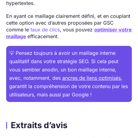
hypertextes.
En ayant ce maillage clairement défini, et en couplant
cette option avec d’autres proposées par GSC
comme le
taux de clics
, vous pouvez
optimiser votre
maillage
efficacement.
💡 Pensez toujours à avoir un maillage interne
qualitatif dans votre stratégie SEO. Si cela peut
vous sembler anodin, un bon maillage interne,
avec, notamment, des
ancres de liens optimisés
,
garantit la compréhension de votre contenu par les
utilisateurs, mais aussi par Google !
Extraits d’avis