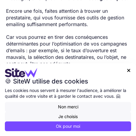
Encore une fois, faites attention à trouver un
prestataire, qui vous fournisse des outils de gestion
emailing suffisamment performants.
Car vous pourrez en tirer des conséquences
déterminantes pour l’optimisation de vos campagnes
d’emails : par exemple, si le taux d’ouverture est
mauvais, la sélection des destinataires, ou l’objet, ne
sont peut-être pas adéquats.

Alors, planchez bien vos taux, vos courbes, vos
🍪 SiteW utilise des cookies
diagrammes et vos graphiques !
📊
Les cookies nous servent à mesurer l'audience, à améliorer la
qualité de votre visite et à garder le contact avec vous. 🤗
Non merci
A/B tests / split tests pour
Je choisis
vos campagnes d’emailing
Ok pour moi
Une bonne façon de perfectionner votre stratégie de