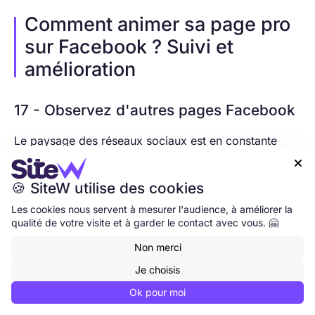
Comment animer sa page pro
sur Facebook ? Suivi et
amélioration
17 - Observez d'autres pages Facebook
Le paysage des réseaux sociaux est en constante
évolution
. Ce qui fonctionne aujourd'hui ne

fonctionnera peut-être pas demain.
🍪 SiteW utilise des cookies
Il peut être utile d'apprendre à partir d'autres pages
Les cookies nous servent à mesurer l'audience, à améliorer la
professionnelles, et de voir ce qui a fonctionné pour
qualité de votre visite et à garder le contact avec vous. 🤗
elles.
Non merci
De plus, il se trouve que Facebook propose une
Je choisis
excellente
fonctionnalité
à cet effet.
Ok pour moi
Cette dernière vous permet de comparer, d'un coup