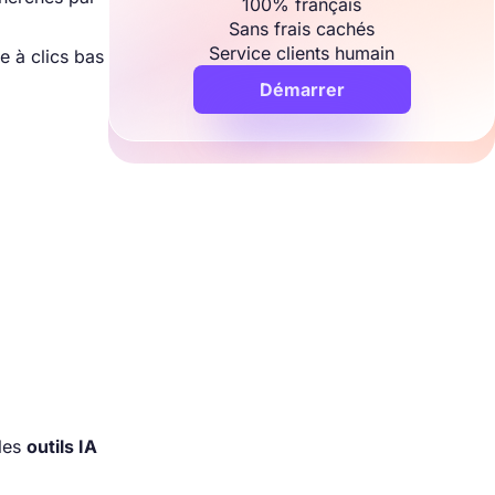
100% français
Sans frais cachés
Service clients humain
e à clics bas
Démarrer
 les
outils IA