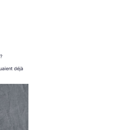
 ?
uaient déjà