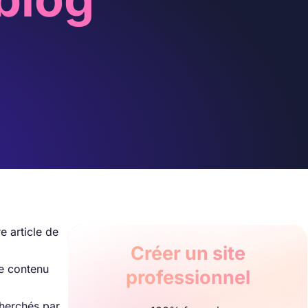
e article de
Créer un site
tre contenu
professionnel
cherchés par