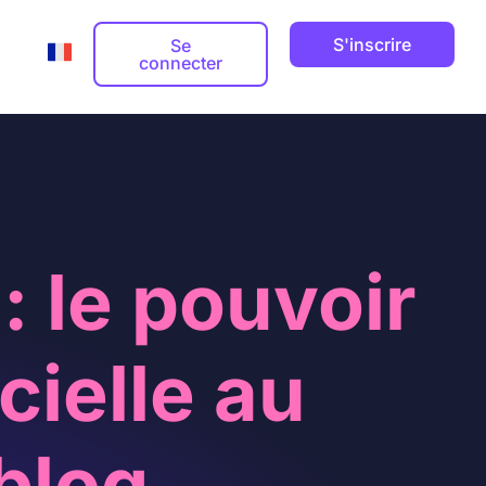
S'inscrire
Se
connecter
Adresse email professionnelle
Guides



: le pouvoir
Nom de domaine


ts

icielle au
blog