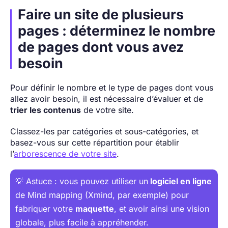
Faire un site de plusieurs
pages : déterminez le nombre
de pages dont vous avez
besoin
Pour définir le nombre et le type de pages dont vous
allez avoir besoin, il est nécessaire d’évaluer et de
trier les contenus
de votre site.
Classez-les par catégories et sous-catégories, et
basez-vous sur cette répartition pour établir
l’
arborescence de votre site
.
💡 Astuce : vous pouvez utiliser un
logiciel en ligne
de Mind mapping (Xmind, par exemple) pour
fabriquer votre
maquette
, et avoir ainsi une vision
globale, plus facile à appréhender.