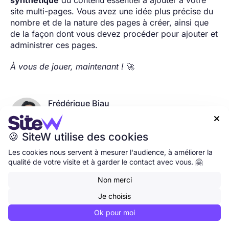
site multi-pages. Vous avez une idée plus précise du
nombre et de la nature des pages à créer, ainsi que
de la façon dont vous devez procéder pour ajouter et
administrer ces pages.
À vous de jouer, maintenant !
🚀
Frédérique Biau
Rédactrice et traductrice

Passionnée par la science-fiction, les
🍪 SiteW utilise des cookies
nouvelles technologies, l’écriture et l’art en
général, j’ai commencé ma carrière dans
Les cookies nous servent à mesurer l'audience, à améliorer la
l’administration et la gestion des affaires
qualité de votre visite et à garder le contact avec vous. 🤗
culturelles. Et c’est avec plaisir et
Non merci
enthousiasme que je suis rédactrice et
traductrice sur le web, depuis maintenant
Je choisis
près de 9 ans. ✍️
Ok pour moi