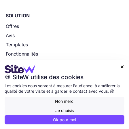
SOLUTION
Offres
Avis
Templates
Fonctionnalités
Nom de domaine

Adresse email professionnelle
🍪 SiteW utilise des cookies
Démarrer mon projet
Les cookies nous servent à mesurer l'audience, à améliorer la
qualité de votre visite et à garder le contact avec vous. 🤗
RESSOURCES
Non merci
Blog
Je choisis
Centre d'aide
Ok pour moi
Communauté d'experts