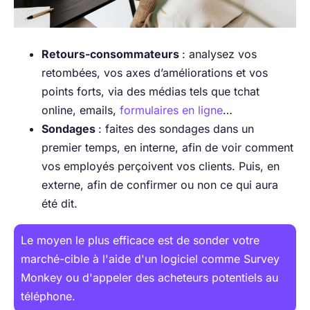
Retours-consommateurs
: analysez vos
retombées, vos axes d’améliorations et vos
points forts, via des médias tels que tchat
online, emails,
formulaires en ligne
…
Sondages
: faites des sondages dans un
premier temps, en interne, afin de voir comment
vos employés perçoivent vos clients. Puis, en
externe, afin de confirmer ou non ce qui aura
été dit.
Le moyen le plus efficace est de sonder votre
marché-cible à l'aide d'un logiciel comme
Survey
Monkey
ou d'appeler des acheteurs potentiels au
téléphone.