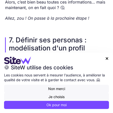
Alors, c’est bien beau toutes ces informations… mais
maintenant, on en fait quoi ? 🤔
Allez, zou ! On passe à la prochaine étape !
7. Définir ses personas :
modélisation d'un profil
d'acheteur

🍪 SiteW utilise des cookies
Voici l’ultime étape, celle de la réalisation graphique,
où vous n’avez plus le droit à l’erreur : vous allez
Les cookies nous servent à mesurer l'audience, à améliorer la
modéliser les personas
.
qualité de votre visite et à garder le contact avec vous. 🤗
Non merci
Il s’agit ici de choisir les informations les plus
représentatives de votre consommateur-type, à la
Je choisis
suite des données récoltées.
Ok pour moi
Vous verrez ainsi se dessiner ses frustrations et ses