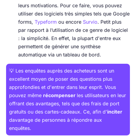
leurs motivations. Pour ce faire, vous pouvez
utiliser des logiciels très simples tels que Google
forms,
Typeform
ou encore
Survio
. Petit plus
par rapport à l’utilisation de ce genre de logiciel
: la simplicité. En effet, la plupart d'entre eux
permettent de générer une synthèse
automatique via un tableau de bord.
💡 Les enquêtes auprès des acheteurs sont un
excellent moyen de poser des questions plus
approfondies et d'entrer dans leur esprit. Vous
pouvez même
récompenser
les utilisateurs en leur
offrant des avantages, tels que des frais de port
gratuits ou des cartes-cadeaux. Ce, afin d'
inciter
davantage de personnes à répondre aux
enquêtes.