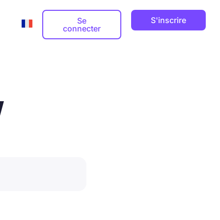
S'inscrire
Se
connecter
Adresse email professionnelle
Guides



W
Nom de domaine


ts
