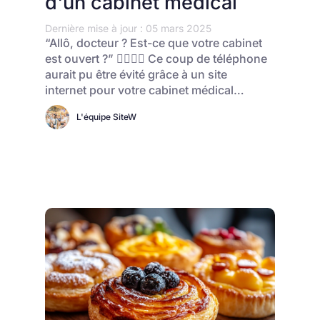
d'un cabinet médical
Dernière mise à jour : 05 mars 2025
“Allô, docteur ? Est-ce que votre cabinet
est ouvert ?” 👨‍⚕️👩‍⚕️ Ce coup de téléphone
aurait pu être évité grâce à un site
internet pour votre cabinet médical…
L'équipe SiteW