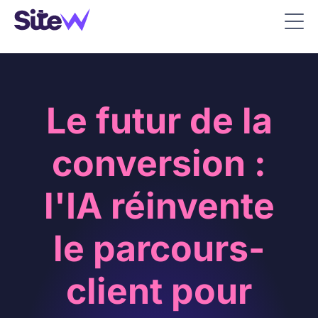
Le futur de la
conversion :
l'IA réinvente
le parcours-
client pour