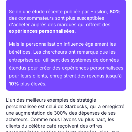
Selon une étude récente publiée par Epsilon,
80%
des consommateurs sont plus susceptibles
d'acheter auprès des marques qui offrent des
expériences personnalisées
.
Mais la
personnalisation
influence également les
bénéfices. Les chercheurs ont remarqué que les
entreprises qui utilisent des systèmes de données
étendus pour créer des expériences personnalisées
pour leurs clients, enregistrent des revenus jusqu'à
10%
plus élevés.
L'un des meilleurs exemples de stratégie
personnalisée est celui de Starbucks, qui a enregistré
une augmentation de 300% des dépenses de ses
acheteurs. Comme nous l’avons vu plus haut, les
clients du célèbre café reçoivent des offres