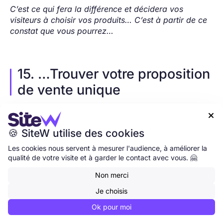
C’est ce qui fera la différence et décidera vos
visiteurs à choisir vos produits… C’est à partir de ce
constat que vous pourrez…
15. …Trouver votre proposition
de vente unique
Qu'offrez-vous que personne d'autre ne peut offrir ?

Quelle est l'histoire de votre magasin, de vos
🍪 SiteW utilise des cookies
produits et de vous-même ?
Les cookies nous servent à mesurer l'audience, à améliorer la
Une fois que vous savez ce qui vous différencie des
qualité de votre visite et à garder le contact avec vous. 🤗
autres, vous devez le crier sur tous les toits du web.
Non merci
Vous pouvez l'inclure dans votre
slogan
, le mettre en
Je choisis
évidence sur votre page d'accueil, l'annoncer dans
Ok pour moi
des publicités sur les réseaux sociaux et le mettre en
avant dans vos
campagnes emailing
.